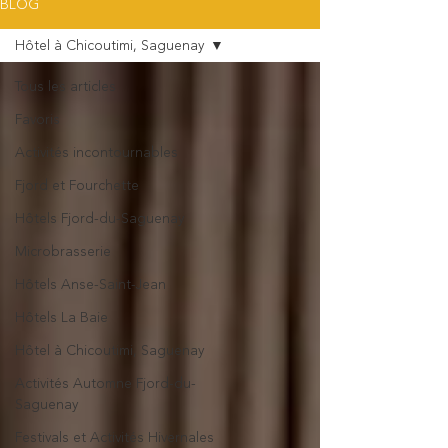
BLOG
Hôtel à Chicoutimi, Saguenay
Tous les articles
Favoris
Activités incontournables
Fjord et Fourchette
Hôtels Fjord-du-Saguenay
Microbrasserie
Hôtels Anse-Saint-Jean
Hôtels La Baie
Hôtel à Chicoutimi, Saguenay
Activités Automne Fjord-du-
Saguenay
Festivals et Activités Hivernales