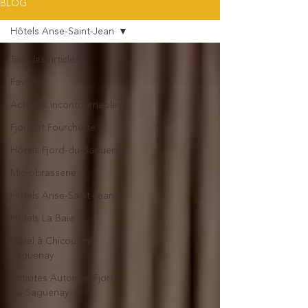
BLOG
Hôtels Anse-Saint-Jean
Tous les articles
Favoris
Activités incontournables
Fjord et Fourchette
Hôtels Fjord-du-Saguenay
Microbrasserie
Hôtels Anse-Saint-Jean
Hôtels La Baie
Hôtel à Chicoutimi,
Saguenay
Activités Automne Fjord-
du-Saguenay