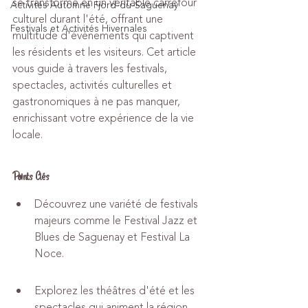
se transforme en un véritable carrefour 
Activités Automne Fjord-du-Saguenay
culturel durant l'été, offrant une 
Festivals et Activités Hivernales
multitude d'événements qui captivent 
les résidents et les visiteurs. Cet article 
vous guide à travers les festivals, 
spectacles, activités culturelles et 
gastronomiques à ne pas manquer, 
enrichissant votre expérience de la vie 
locale.
Points Clés
Découvrez une variété de festivals 
majeurs comme le Festival Jazz et 
Blues de Saguenay et Festival La 
Noce.
Explorez les théâtres d'été et les 
spectacles qui animent la région 