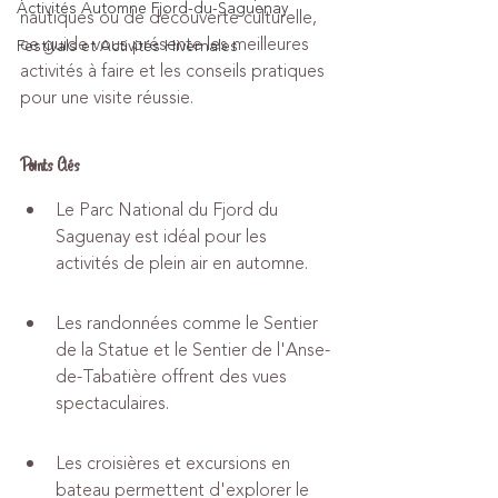
Activités Automne Fjord-du-Saguenay
nautiques ou de découverte culturelle, 
ce guide vous présente les meilleures 
Festivals et Activités Hivernales
activités à faire et les conseils pratiques 
pour une visite réussie.
Points Clés
Le Parc National du Fjord du 
Saguenay est idéal pour les 
activités de plein air en automne.
Les randonnées comme le Sentier 
de la Statue et le Sentier de l'Anse-
de-Tabatière offrent des vues 
spectaculaires.
Les croisières et excursions en 
bateau permettent d'explorer le 