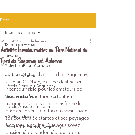
Post
Tous les articles
29 juin 2024
8 min de lecture
Tous les articles
Activités Incontournables au Parc National du
Favoris
Fjord du Saguenay cet Automne
Activités incontournables
Le Parc National du Fjord du Saguenay, 
Fjord et Fourchette
situé au Québec, est une destination 
Hôtels Fjord-du-Saguenay
incontournable pour les amateurs de 
nature et d'aventure, surtout en 
Microbrasserie
automne. Cette saison transforme le 
Hôtels Anse-Saint-Jean
parc en un véritable tableau vivant avec 
Hôtels La Baie
ses couleurs éclatantes et ses paysages 
à couper le souffle. Que vous soyez 
Hôtel à Chicoutimi, Saguenay
passionné de randonnée, de sports 