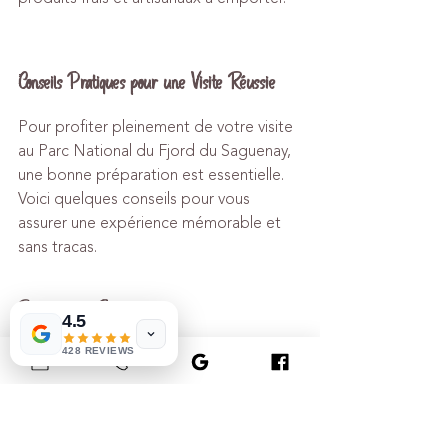
Conseils Pratiques pour une Visite Réussie
Pour profiter pleinement de votre visite 
au Parc National du Fjord du Saguenay, 
une bonne préparation est essentielle. 
Voici quelques conseils pour vous 
assurer une expérience mémorable et 
sans tracas.
Réservations et Billetterie
4.5
Il est fortement recommandé de 
428 REVIEWS
réserver vos activités
 et hébergements 
à l'avance, surtout durant la haute 
saison. Cela vous permettra d'éviter les 
déceptions et de garantir votre place 