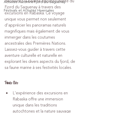
découvrez la beauté époustouflante du 
Activités Automne Fjord-du-Saguenay
Fjord du Saguenay à travers des 
Festivals et Activités Hivernales
excursions en Rabaska. Ce voyage 
unique vous permet non seulement 
d'apprécier les panoramas naturels 
magnifiques mais également de vous 
immerger dans les coutumes 
ancestrales des Premières Nations. 
Laissez-vous guider à travers cette 
aventure culturelle et naturelle en 
explorant les divers aspects du fjord, de 
sa faune marine à ses festivités locales.
Points Clés
L'expérience des excursions en 
Rabaska offre une immersion 
unique dans les traditions 
autochtones et la nature sauvage 