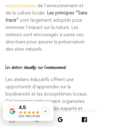
respectueuses
 de l'environnement et 
de la culture locale. 
Les principes “Sans 
trace”
 sont largement adoptés pour 
minimiser l'impact sur la nature. Les 
visiteurs sont encouragés à suivre ces 
directives pour assurer la préservation 
des sites naturels.
Les ateliers éducatifs sur l'environnement
Les ateliers éducatifs offrent une 
opportunité d'apprendre sur la 
biodiversité et les écosystèmes locaux. 
Ces sessions sont souvent organisées 
4.5
en collaboration avec des experts et 
des communautés autochtones, 
428 REVIEWS
enrichissant l'expérience par des savoirs 
ancestraux.