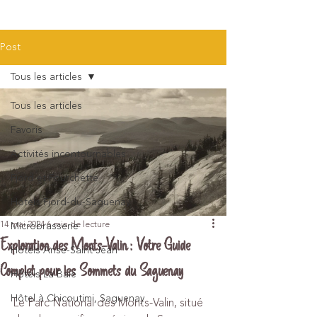
Post
Tous les articles
Tous les articles
Favoris
Activités incontournables
Fjord et Fourchette
Hôtels Fjord-du-Saguenay
14 mai 2024
6 min de lecture
Microbrasserie
Exploration des Monts-Valin : Votre Guide
Hôtels Anse-Saint-Jean
Complet pour les Sommets du Saguenay
Hôtels La Baie
Hôtel à Chicoutimi, Saguenay
Le Parc National des Monts-Valin, situé 