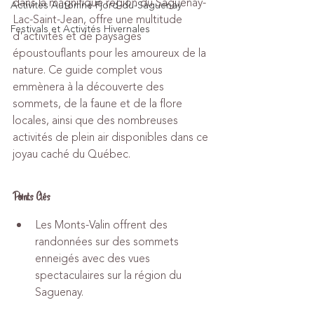
dans la magnifique région du Saguenay-
Activités Automne Fjord-du-Saguenay
Lac-Saint-Jean, offre une multitude 
Festivals et Activités Hivernales
d'activités et de paysages 
époustouflants pour les amoureux de la 
nature. Ce guide complet vous 
emmènera à la découverte des 
sommets, de la faune et de la flore 
locales, ainsi que des nombreuses 
activités de plein air disponibles dans ce 
joyau caché du Québec.
Points Clés
Les Monts-Valin offrent des 
randonnées sur des sommets 
enneigés avec des vues 
spectaculaires sur la région du 
Saguenay.