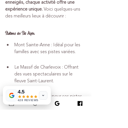
enneigés, chaque activité offre une 
expérience unique.
 Voici quelques-uns 
des meilleurs lieux à découvrir :
Stations de Ski Alpin
Mont Sainte-Anne : Idéal pour les 
familles avec ses pistes variées.
Le Massif de Charlevoix : Offrant 
des vues spectaculaires sur le 
fleuve Saint-Laurent.
4.5
Stoneham : Connu pour ses pistes 
428 REVIEWS
de ski nocturne.
Parc de la Chute-Montmorency