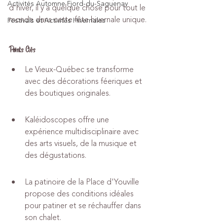
Activités Automne Fjord-du-Saguenay
d'hiver, il y a quelque chose pour tout le 
monde dans cette fête hivernale unique.
Festivals et Activités Hivernales
Points Clés
Le Vieux-Québec se transforme 
avec des décorations féeriques et 
des boutiques originales.
Kaléidoscopes offre une 
expérience multidisciplinaire avec 
des arts visuels, de la musique et 
des dégustations.
La patinoire de la Place d'Youville 
propose des conditions idéales 
pour patiner et se réchauffer dans 
son chalet.