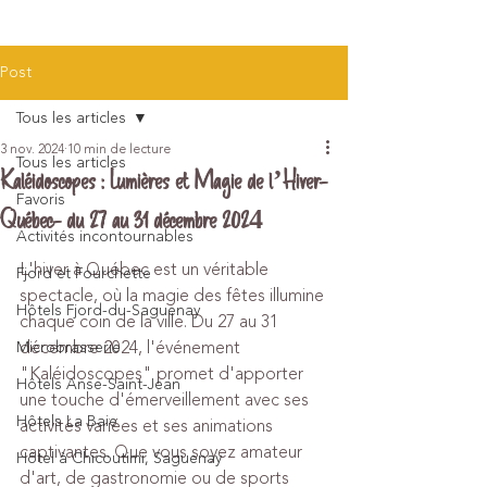
Post
Tous les articles
3 nov. 2024
10 min de lecture
Tous les articles
Kaléidoscopes : Lumières et Magie de l’Hiver-
Favoris
Québec- du 27 au 31 décembre 2024
Activités incontournables
L'hiver à Québec est un véritable 
Fjord et Fourchette
spectacle, où la magie des fêtes illumine 
Hôtels Fjord-du-Saguenay
chaque coin de la ville. Du 27 au 31 
décembre 2024, l'événement 
Microbrasserie
"Kaléidoscopes" promet d'apporter 
Hôtels Anse-Saint-Jean
une touche d'émerveillement avec ses 
Hôtels La Baie
activités variées et ses animations 
captivantes. Que vous soyez amateur 
Hôtel à Chicoutimi, Saguenay
d'art, de gastronomie ou de sports 