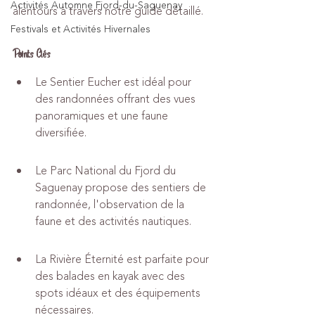
Activités Automne Fjord-du-Saguenay
alentours à travers notre guide détaillé.
Festivals et Activités Hivernales
Points Clés
Le Sentier Eucher est idéal pour 
des randonnées offrant des vues 
panoramiques et une faune 
diversifiée.
Le Parc National du Fjord du 
Saguenay propose des sentiers de 
randonnée, l'observation de la 
faune et des activités nautiques.
La Rivière Éternité est parfaite pour 
des balades en kayak avec des 
spots idéaux et des équipements 
nécessaires.