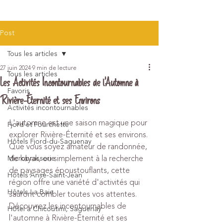
Post
Tous les articles
27 juin 2024
9 min de lecture
Tous les articles
Les Activités Incontournables de l'Automne à
Favoris
Rivière-Éternité et ses Environs
Activités incontournables
L'automne est une saison magique pour 
Fjord et Fourchette
explorer Rivière-Éternité et ses environs. 
Hôtels Fjord-du-Saguenay
Que vous soyez amateur de randonnée, 
de kayak, ou simplement à la recherche 
Microbrasserie
de paysages époustouflants, cette 
Hôtels Anse-Saint-Jean
région offre une variété d'activités qui 
Hôtels La Baie
sauront combler toutes vos attentes. 
Découvrez les incontournables de 
Hôtel à Chicoutimi, Saguenay
l'automne à Rivière-Éternité et ses 