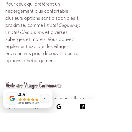
Pour ceux qui préfèrent un 
hébergement plus confortable, 
plusieurs options sont disponibles à 
proximité, comme l'
hotel Saguenay
, 
l'
hotel Chicoutimi
, et diverses 
auberges et motels. Vous pouvez 
également explorer les villages 
environnants pour découvrir d'autres 
options d'hébergement.
Visite des Villages Environnants
4.5
Petit-Saguenay est un charmant village 
428 REVIEWS
niché entre les montagnes et le fjord. 
Les paysages y sont à couper le souffle
, 
offrant une multitude d'activités de 
plein air comme la 
randonnée et le 