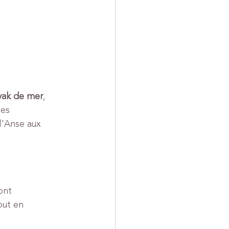
ayak de mer
, 
es 
l'Anse aux 
ont 
out en 