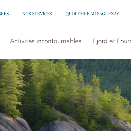
BRES
NOS SERVICES
QUOI FAIRE AU SAGUENAY
Activités incontournables
Fjord et Four
nay
Microbrasserie
Hôtels Anse-Saint-J
aguenay
Activités Automne Fjord-du-Sague
ivernales