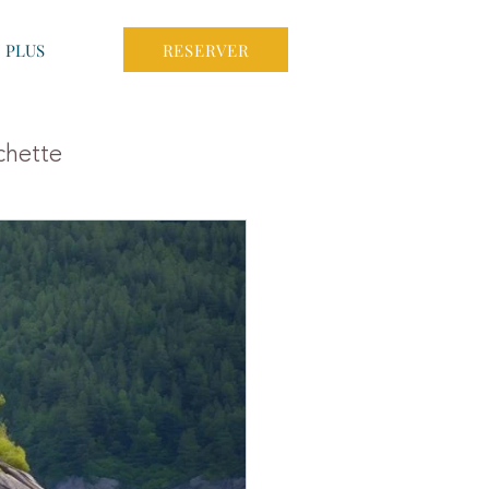
RESERVER
PLUS
chette
ean
Hôtels La Baie
nay