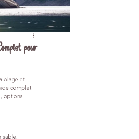
Complet pour
a plage et 
guide complet 
s, options 
 sable, 