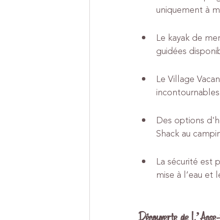
uniquement à m
Le kayak de mer 
guidées disponib
Le Village Vacan
incontournables 
Des options d'h
Shack au campi
La sécurité est 
mise à l’eau et l
Découverte de L’Anse-S