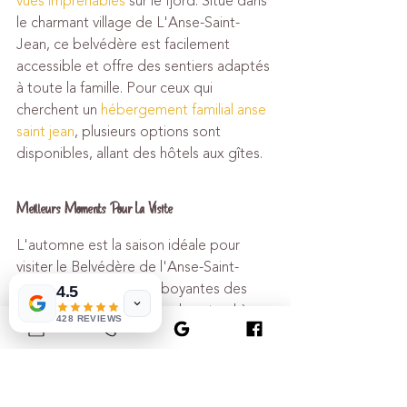
vues imprenables
 sur le fjord. Situé dans 
le charmant village de L'Anse-Saint-
Jean, ce belvédère est facilement 
accessible et offre des sentiers adaptés 
à toute la famille. Pour ceux qui 
cherchent un 
hébergement familial anse 
saint jean
, plusieurs options sont 
disponibles, allant des hôtels aux gîtes.
Meilleurs Moments Pour La Visite
L'automne est la saison idéale pour 
visiter le Belvédère de l'Anse-Saint-
Jean. Les couleurs flamboyantes des 
4.5
feuilles offrent un spectacle naturel à 
428 REVIEWS
couper le souffle. Pour profiter 
pleinement de cette expérience, il est 
recommandé de planifier votre visite tôt 
le matin ou en fin d'après-midi, lorsque 