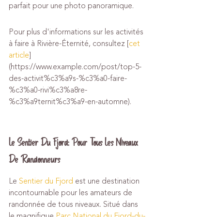
parfait pour une photo panoramique.
Pour plus d'informations sur les activités 
à faire à Rivière-Éternité, consultez [
cet 
article
]
(https://www.example.com/post/top-5-
des-activit%c3%a9s-%c3%a0-faire-
%c3%a0-rivi%c3%a8re-
%c3%a9ternit%c3%a9-en-automne).
Le Sentier Du Fjord: Pour Tous Les Niveaux 
De Randonneurs
Le 
Sentier du Fjord
 est une destination 
incontournable pour les amateurs de 
randonnée de tous niveaux. Situé dans 
le magnifique 
Parc National du Fjord-du-