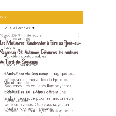
Post
Tous les articles
10 sept. 2024
9 min de lecture
Tous les articles
Les Meilleures Randonnées à Faire au Fjord-du-
Favoris
Saguenay Cet Automne: Découvrez les couleurs
Activités incontournables
du Fjord-du-Saguenay
Fjord et Fourchette
L'automne est une saison magique pour 
Hôtels Fjord-du-Saguenay
découvrir les merveilles du Fjord-du-
Microbrasserie
Saguenay. Les couleurs flamboyantes 
Hôtels Anse-Saint-Jean
des feuilles et l'air frais offrent une 
ambiance unique pour les randonneurs 
Hôtels La Baie
de tous niveaux. Que vous soyez un 
Hôtel à Chicoutimi, Saguenay
passionné de nature, un photographe 