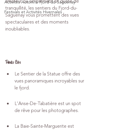
amateur ou simplement en quête de 
Activités Automne Fjord-du-Saguenay
tranquillité, les sentiers du Fjord-du-
Festivals et Activités Hivernales
Saguenay vous promettent des vues 
spectaculaires et des moments 
inoubliables.
Points Clés
Le Sentier de la Statue offre des 
vues panoramiques incroyables sur 
le fjord.
L'Anse-De-Tabatière est un spot 
de rêve pour les photographes.
La Baie-Sainte-Marguerite est 