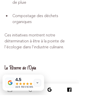
de pluie
Compostage des déchets 
organiques
Ces initiatives montrent notre 
détermination à être à la pointe de 
l'écologie dans l'industrie culinaire.
La Réserve de l'Opia
4.5
Exclusivités saisonnières
428 REVIEWS
La Réserve de l'Opia est un trésor 
caché pour les gourmets à la recherche 
de saveurs uniques et de produits rares. 
Chaque saison, notre équipe 