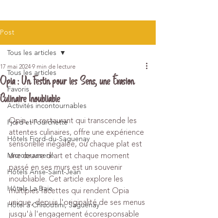
Post
Tous les articles
17 mai 2024
9 min de lecture
Tous les articles
Opia : Un Festin pour les Sens, une Évasion
Favoris
Culinaire Inoubliable
Activités incontournables
Opia, un restaurant qui transcende les 
Fjord et Fourchette
attentes culinaires, offre une expérience 
Hôtels Fjord-du-Saguenay
sensorielle inégalée, où chaque plat est 
une œuvre d'art et chaque moment 
Microbrasserie
passé en ses murs est un souvenir 
Hôtels Anse-Saint-Jean
inoubliable. Cet article explore les 
Hôtels La Baie
multiples facettes qui rendent Opia 
unique, depuis l'originalité de ses menus 
Hôtel à Chicoutimi, Saguenay
jusqu'à l'engagement écoresponsable 